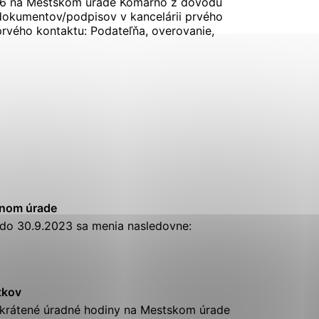
26 na Mestskom úrade Komárno z dôvodu
okumentov/podpisov v kancelárii prvého
rvého kontaktu: Podateľňa, overovanie,
Analytické cookies
ánky uplatniteľnými tým,
ým oblastiam webovej
Analytické cookies
tránok stránku používajú,
erajú anonymne a nie je
čnom
úrade
do 30.9.2023 sa menia nasledovne:
tkov
skrátené
úradné
hodiny
na Mestskom úrade