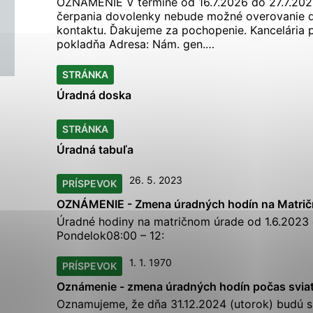
OZNÁMENIE V termíne od 16.7.2026 do 27.7.20
ies, ktorú chcete povoliť
čerpania dovolenky nebude možné overovanie d
kontaktu. Ďakujeme za pochopenie. Kancelária p
pokladňa Adresa: Nám. gen.…
sú pre prevádzku nevyhnutné a pomáhajú urobiť webové str
STRÁNKA
kcie, ako je navigácia na stránke a prístup k zabezpečen
rov cookie nemôže web správne fungovať.
Úradná
doska
STRÁNKA
Úradná
tabuľa
ajú prevádzkovateľovi stránok pochopiť, ako návštevníci s
izovať a ponúknuť im lepšiu skúsenosť. Všetky dáta sa zbi
26. 5. 2023
PRÍSPEVOK
étnou osobou.
OZNÁMENIE - Zmena
úradných
hodín
na Matri
Úradné
hodiny
na matričnom úrade od 1.6.2023 
Povoliť všetko
Uložiť nastavenia
Viac informácií
Pondelok08:00 – 12:
1. 1. 1970
PRÍSPEVOK
Oznámenie - zmena
úradných
hodín
počas svia
Oznamujeme, že dňa 31.12.2024 (utorok) budú 