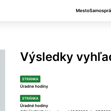
Mesto
Samosprá
Výsledky vyhľa
okies
STRÁNKA
Úradne
hodiny
do ktorých webové stránky môžu ukladať informácie o vašej 
tomu, aby si webový prehliadač zapamätoval Vaše prihlásen
STRÁNKA
Úradné
hodiny