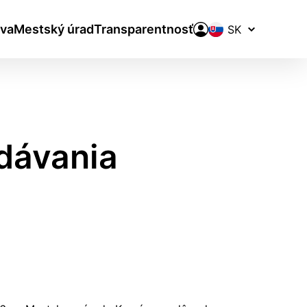
Prepínač
va
Mestský úrad
Transparentnosť
jazykov
dávania
aktivite a preferenciách.
ie alebo aby sa uložila