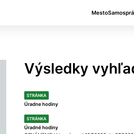
Mesto
Samosprá
Výsledky vyhľa
okies
STRÁNKA
Úradne
hodiny
do ktorých webové stránky môžu ukladať informácie o vašej 
tomu, aby si webový prehliadač zapamätoval Vaše prihlásen
STRÁNKA
Úradné
hodiny