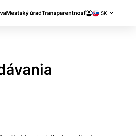
Prepínač
va
Mestský úrad
Transparentnosť
jazykov
dávania
aktivite a preferenciách.
ie alebo aby sa uložila