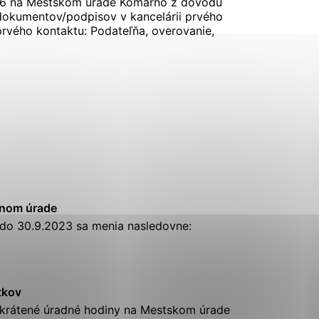
26 na Mestskom úrade Komárno z dôvodu
okumentov/podpisov v kancelárii prvého
rvého kontaktu: Podateľňa, overovanie,
Analytické cookies
ánky uplatniteľnými tým,
ým oblastiam webovej
Analytické cookies
tránok stránku používajú,
erajú anonymne a nie je
čnom
úrade
do 30.9.2023 sa menia nasledovne:
tkov
skrátené
úradné
hodiny
na Mestskom úrade