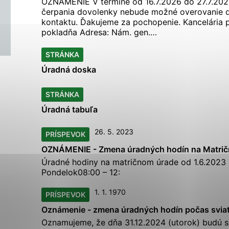
OZNÁMENIE V termíne od 16.7.2026 do 27.7.20
ies, ktorú chcete povoliť
čerpania dovolenky nebude možné overovanie d
kontaktu. Ďakujeme za pochopenie. Kancelária p
pokladňa Adresa: Nám. gen.…
sú pre prevádzku nevyhnutné a pomáhajú urobiť webové str
STRÁNKA
kcie, ako je navigácia na stránke a prístup k zabezpečen
rov cookie nemôže web správne fungovať.
Úradná
doska
STRÁNKA
Úradná
tabuľa
ajú prevádzkovateľovi stránok pochopiť, ako návštevníci s
izovať a ponúknuť im lepšiu skúsenosť. Všetky dáta sa zbi
26. 5. 2023
PRÍSPEVOK
étnou osobou.
OZNÁMENIE - Zmena
úradných
hodín
na Matri
Úradné
hodiny
na matričnom úrade od 1.6.2023 
Povoliť všetko
Uložiť nastavenia
Viac informácií
Pondelok08:00 – 12:
1. 1. 1970
PRÍSPEVOK
Oznámenie - zmena
úradných
hodín
počas svia
Oznamujeme, že dňa 31.12.2024 (utorok) budú 